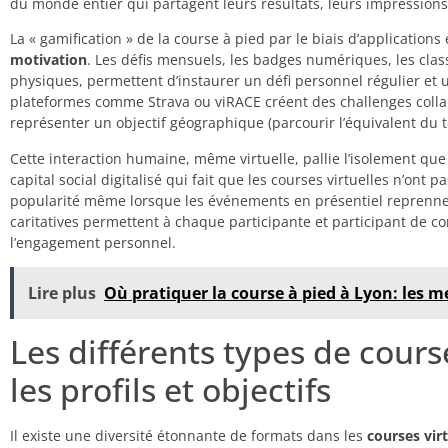
du monde entier qui partagent leurs résultats, leurs impression
La « gamification » de la course à pied par le biais d’applications
motivation
. Les défis mensuels, les badges numériques, les clas
physiques, permettent d’instaurer un défi personnel régulier et
plateformes comme Strava ou viRACE créent des challenges coll
représenter un objectif géographique (parcourir l’équivalent du to
Cette interaction humaine, même virtuelle, pallie l’isolement qu
capital social digitalisé qui fait que les courses virtuelles n’ont
popularité même lorsque les événements en présentiel reprennent
caritatives permettent à chaque participante et participant de co
l’engagement personnel.
Lire plus
Où pratiquer la course à pied à Lyon: les m
Les différents types de cours
les profils et objectifs
Il existe une diversité étonnante de formats dans les
courses virt