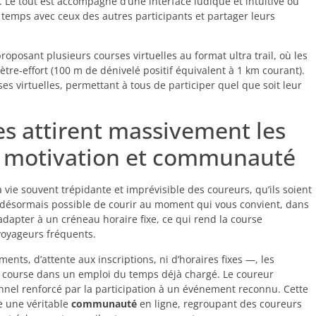
Le tout est accompagné d’une interface ludique et intuitive où
 temps avec ceux des autres participants et partager leurs
posant plusieurs courses virtuelles au format ultra trail, où les
ètre-effort (100 m de dénivelé positif équivalent à 1 km courant).
rses virtuelles, permettant à tous de participer quel que soit leur
es attirent massivement les
té, motivation et communauté
 vie souvent trépidante et imprévisible des coureurs, qu’ils soient
est désormais possible de courir au moment qui vous convient, dans
’adapter à un créneau horaire fixe, ce qui rend la course
voyageurs fréquents.
ts, d’attente aux inscriptions, ni d’horaires fixes —, les
la course dans un emploi du temps déjà chargé. Le coureur
nnel renforcé par la participation à un événement reconnu. Cette
re une véritable
communauté
en ligne, regroupant des coureurs