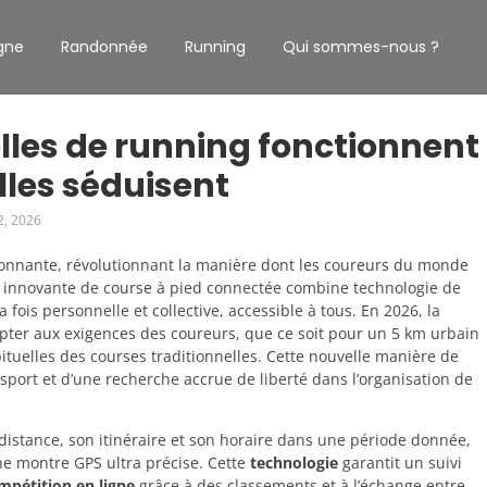
gne
Randonnée
Running
Qui sommes-nous ?
lles de running fonctionnent
lles séduisent
2, 2026
onnante, révolutionnant la manière dont les coureurs du monde
me innovante de course à pied connectée combine technologie de
la fois personnelle et collective, accessible à tous. En 2026, la
dapter aux exigences des coureurs, que ce soit pour un 5 km urbain
bituelles des courses traditionnelles. Cette nouvelle manière de
 sport et d’une recherche accrue de liberté dans l’organisation de
 distance, son itinéraire et son horaire dans une période donnée,
e montre GPS ultra précise. Cette
technologie
garantit un suivi
mpétition en ligne
grâce à des classements et à l’échange entre