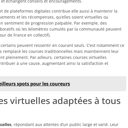
s et échangent conseils et encouragements.
 et de plateformes digitales contribue elle aussi à maintenir la
sements et les récompenses, qu’elles soient virtuelles ou
 un sentiment de progression palpable. Par exemple, des
aboratifs où les kilomètres cumulés par la communauté peuvent
ur de France en collectif).
e certains peuvent ressentir en courant seuls. C’est notamment ce
 pas remplacé les courses traditionnelles mais maintiennent leur
 pleinement. Par ailleurs, certaines courses virtuelles
ntribuer à une cause, augmentant ainsi la satisfaction et
eilleurs spots pour les coureurs
es virtuelles adaptées à tous
uelles
, répondant aux attentes d’un public large et varié. Leur