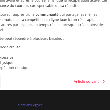
ion avant et après la course, ainsi que la récupération active. Ces
mance du coureur, coresponsable de sa réussite.
coureur auprès d’une
communauté
qui partage les mêmes
n mutuelle. La compétition en ligne joue ici un rôle capital,
autres participants en temps réel ou presque, créant ainsi des
el.
née peut répondre à plusieurs besoins :
riode creuse
s
excessive
physique
mpétition classique
Article suivant
Mentions légales