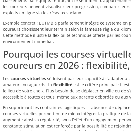
classements par équipe, renforçant le sentiment d’appartenance. 
les coureurs peuvent visualiser leur progression, comparer leurs
exploits en ligne via les réseaux sociaux.
Exemple concret : L’UTMB a parfaitement intégré ce système en pro
coureurs choisissent leur terrain selon la fameuse règle du kilom
Cette méthode illustre la flexibilité technique offerte par les cou
environnement immédiat.
Pourquoi les courses virtuell
coureurs en 2026 : flexibili
Les
courses virtuelles
séduisent par leur capacité à s’adapter à la
amateurs ou aguerris. La
flexibilité
est le critère principal : il 
le lieu de votre choix. Plus besoin de se déplacer en ville ou de s
accessible à toutes et tous, même aux parents débordés ou aux 
En supprimant les contraintes logistiques — absence de déplacemen
courses virtuelles permettent de mieux intégrer la pratique de 
augmente ainsi sa régularité, sous l’effet d’un engagement perso
constante stimulation est renforcée par la possibilité de rejoind