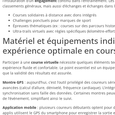
l’instauration d’un
engagement
continu dans l’entraînement. Le
classements généraux, mais aussi d’échanges et échanges dans 
Courses solidaires à distance avec dons intégrés
Challenges ponctuels pour marques de sport
Épreuves thématiques (ex : courses sur des parcours histo
Ultra-trails virtuels avec règles spécifiques (kilomètre-effort
Matériel et équipements ind
expérience optimale en cours
Participer à une
course virtuelle
nécessite quelques éléments tech
expérience fluide et confortable. Le point essentiel est un équ
que la validité des résultats est assurée.
Montre GPS
: aujourd’hui, c’est l’outil privilégié des coureurs s
avancées (calcul d’allure, dénivelé, fréquence cardiaque). L’intég
synchronisation sans faille des données. Certaines montres peu
de l’événement, simplifiant ainsi le suivi.
Application mobile
: plusieurs coureurs débutants optent pour d
applis utilisent le GPS du smartphone pour enregistrer la sortie