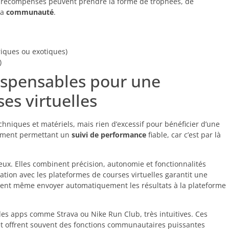
s récompenses peuvent prendre la forme de trophées, de
la
communauté
.
riques ou exotiques)
)
ispensables pour une
es virtuelles
niques et matériels, mais rien d’excessif pour bénéficier d’une
ipement permettant un
suivi de performance
fiable, car c’est par là
érieux. Elles combinent précision, autonomie et fonctionnalités
ration avec les plateformes de courses virtuelles garantit une
vent même envoyer automatiquement les résultats à la plateforme
es apps comme Strava ou Nike Run Club, très intuitives. Ces
 et offrent souvent des fonctions communautaires puissantes