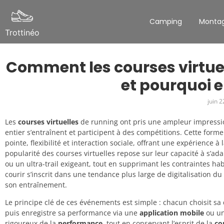
Camping
Monta
Trottinéo
Comment les courses virtue
et pourquoi e
juin 2
Les
courses virtuelles
de running ont pris une ampleur impressi
entier s’entraînent et participent à des compétitions. Cette for
pointe, flexibilité et interaction sociale, offrant une expérience à 
popularité des courses virtuelles repose sur leur capacité à s’a
ou un ultra-trail exigeant, tout en supprimant les contraintes ha
courir s’inscrit dans une tendance plus large de digitalisation du
son entraînement.
Le principe clé de ces événements est simple : chacun choisit sa
puis enregistre sa performance via une
application mobile
ou un
rigoureux de la
performance
, tout en conservant l’esprit de la
co