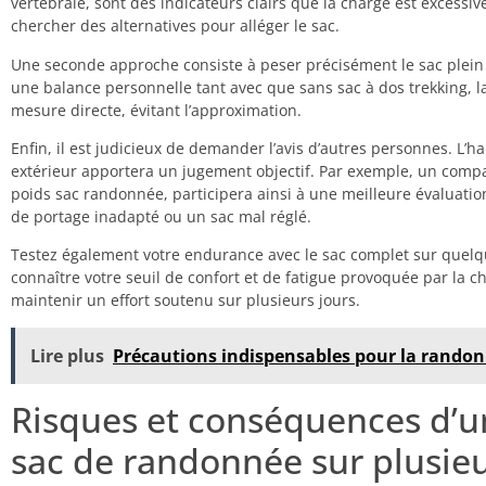
vertébrale, sont des indicateurs clairs que la charge est excessiv
chercher des alternatives pour alléger le sac.
Une seconde approche consiste à peser précisément le sac plein à
une balance personnelle tant avec que sans sac à dos trekking, 
mesure directe, évitant l’approximation.
Enfin, il est judicieux de demander l’avis d’autres personnes. L’h
extérieur apportera un jugement objectif. Par exemple, un comp
poids sac randonnée, participera ainsi à une meilleure évaluatio
de portage inadapté ou un sac mal réglé.
Testez également votre endurance avec le sac complet sur quelq
connaître votre seuil de confort et de fatigue provoquée par la ch
maintenir un effort soutenu sur plusieurs jours.
Lire plus
Précautions indispensables pour la randonn
Risques et conséquences d’u
sac de randonnée sur plusieu