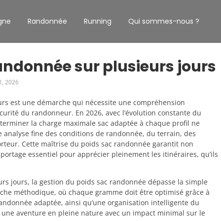
gne
Randonnée
Running
Qui sommes-nous ?
andonnée sur plusieurs jours
1, 2026
jours est une démarche qui nécessite une compréhension
écurité du randonneur. En 2026, avec l’évolution constante du
éterminer la charge maximale sac adaptée à chaque profil ne
 analyse fine des conditions de randonnée, du terrain, des
rteur. Cette maîtrise du poids sac randonnée garantit non
rtage essentiel pour apprécier pleinement les itinéraires, qu’ils
rs jours, la gestion du poids sac randonnée dépasse la simple
roche méthodique, où chaque gramme doit être optimisé grâce à
randonnée adaptée, ainsi qu’une organisation intelligente du
 une aventure en pleine nature avec un impact minimal sur le