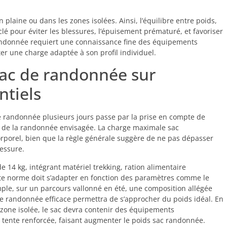
plaine ou dans les zones isolées. Ainsi, l’équilibre entre poids,
lé pour éviter les blessures, l’épuisement prématuré, et favoriser
randonnée requiert une connaissance fine des équipements
er une charge adaptée à son profil individuel.
sac de randonnée sur
ntiels
e randonnée plusieurs jours passe par la prise en compte de
ités de la randonnée envisagée. La charge maximale sac
rporel, bien que la règle générale suggère de ne pas dépasser
lessure.
e 14 kg, intégrant matériel trekking, ration alimentaire
tte norme doit s’adapter en fonction des paramètres comme le
emple, sur un parcours vallonné en été, une composition allégée
re randonnée efficace permettra de s’approcher du poids idéal. En
zone isolée, le sac devra contenir des équipements
ente renforcée, faisant augmenter le poids sac randonnée.