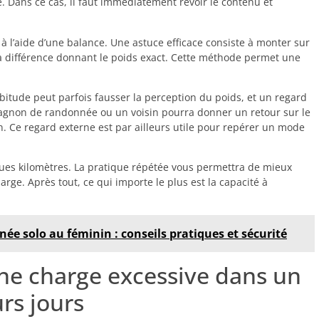
e. Dans ce cas, il faut immédiatement revoir le contenu et
 l’aide d’une balance. Une astuce efficace consiste à monter sur
la différence donnant le poids exact. Cette méthode permet une
abitude peut parfois fausser la perception du poids, et un regard
agnon de randonnée ou un voisin pourra donner un retour sur le
n. Ce regard externe est par ailleurs utile pour repérer un mode
ues kilomètres. La pratique répétée vous permettra de mieux
arge. Après tout, ce qui importe le plus est la capacité à
ée solo au féminin : conseils pratiques et sécurité
ne charge excessive dans un
rs jours