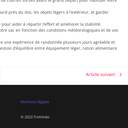
s de courtes sorties avant le grand départ pour habituer votre
urd près du dos, les objets légers à l’extérieur, et garder
ur aider à répartir l’effort et améliorer la stabilité.
otre sac en fonction des conditions météorologiques et de vos
re une expérience de randonnée plusieurs jours agréable et
estion d’équilibre entre équipement léger, ration alimentaire
Article suivant
Mentions légales
© 2023 Trottinéo