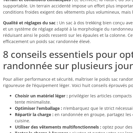
supportable. Un terrain accidenté impose un effort plus import
conditions froides exigent des vêtements plus volumineux, mais la
Qualité et réglages du sac :
Un sac à dos trekking bien conçu ave
et un système de réglage adapté à la morphologie du randonneur
réduisant ainsi le poids ressenti sur les épaules et la colonne. C
efficacement un poids sac randonnée élevé.
8 conseils essentiels pour op
randonnée sur plusieurs jour
Pour allier performance et sécurité, maîtriser le poids sac rando
rigoureuse de l’équipement léger. Voici huit conseils éprouvés po
Choisir un matériel léger :
privilégier les articles compac
tente minimaliste.
Optimiser l’emballage :
n’embarquez que le strict nécessair
Répartir la charge :
en randonnée en groupe, partagez les
cuisine.
Utiliser des vêtements multifonctionnels :
optez pour des 