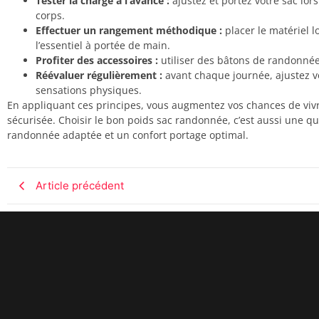
Tester la charge à l’avance :
ajustez et portez votre sac lor
corps.
Effectuer un rangement méthodique :
placer le matériel lo
l’essentiel à portée de main.
Profiter des accessoires :
utiliser des bâtons de randonnée po
Réévaluer régulièrement :
avant chaque journée, ajustez v
sensations physiques.
En appliquant ces principes, vous augmentez vos chances de viv
sécurisée. Choisir le bon poids sac randonnée, c’est aussi une qu
randonnée adaptée et un confort portage optimal.
Article précédent