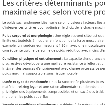
Les critères déterminants pou
maximale sac selon votre profi
Le poids sac randonnée idéal varie selon plusieurs facteurs liés au
d’intégrer ces critères pour optimiser le choix de la charge maxi
Poids corporel et morphologie :
Une règle souvent citée est que
limite est toutefois à moduler en fonction de la force musculaire,
exemple, un randonneur mesurant 1,80 m avec une musculature 
conséquente qu’une personne de poids réduit ou avec moins d’e
Condition physique et entraînement :
La capacité d’endurance e
progressives développera une meilleure résistance à l’effort et 
Intégrer des séances d’entraînement avec charge progressive pe
poids maximal supportable sans risque notable.
Durée et type de randonnée :
Plus la randonnée plusieurs jours est
matériel trekking léger et une ration alimentaire randonnée bien 
privilégier des équipements compressibles et un sac à dos trekkin
multiplier les poids superflus.
Terrain et conditions climatiques :
Le dénivelé, la nature du sol 