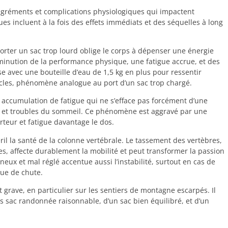
agréments et complications physiologiques qui impactent
es incluent à la fois des effets immédiats et des séquelles à long
rter un sac trop lourd oblige le corps à dépenser une énergie
diminution de la performance physique, une fatigue accrue, et des
se avec une bouteille d’eau de 1,5 kg en plus pour ressentir
les, phénomène analogue au port d’un sac trop chargé.
 accumulation de fatigue qui ne s’efface pas forcément d’une
s et troubles du sommeil. Ce phénomène est aggravé par une
rteur et fatigue davantage le dos.
il la santé de la colonne vertébrale. Le tassement des vertèbres,
s, affecte durablement la mobilité et peut transformer la passion
x et mal réglé accentue aussi l’instabilité, surtout en cas de
que de chute.
grave, en particulier sur les sentiers de montagne escarpés. Il
s sac randonnée raisonnable, d’un sac bien équilibré, et d’un