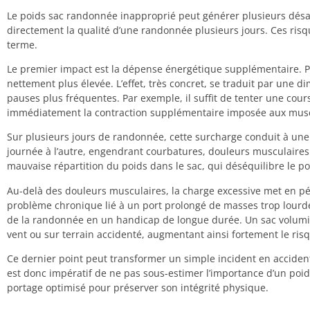
Le poids sac randonnée inapproprié peut générer plusieurs dés
directement la qualité d’une randonnée plusieurs jours. Ces risqu
terme.
Le premier impact est la dépense énergétique supplémentaire. Po
nettement plus élevée. L’effet, très concret, se traduit par une 
pauses plus fréquentes. Par exemple, il suffit de tenter une cour
immédiatement la contraction supplémentaire imposée aux musc
Sur plusieurs jours de randonnée, cette surcharge conduit à une
journée à l’autre, engendrant courbatures, douleurs musculaire
mauvaise répartition du poids dans le sac, qui déséquilibre le po
Au-delà des douleurs musculaires, la charge excessive met en pér
problème chronique lié à un port prolongé de masses trop lourde
de la randonnée en un handicap de longue durée. Un sac volumineu
vent ou sur terrain accidenté, augmentant ainsi fortement le ris
Ce dernier point peut transformer un simple incident en accident 
est donc impératif de ne pas sous-estimer l’importance d’un poid
portage optimisé pour préserver son intégrité physique.