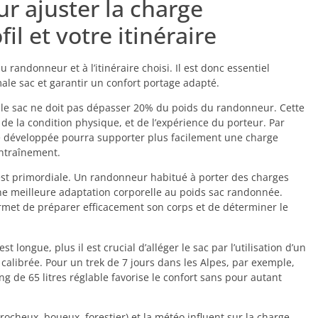
r ajuster la charge
l et votre itinéraire
 randonneur et à l’itinéraire choisi. Il est donc essentiel
male sac et garantir un confort portage adapté.
 le sac ne doit pas dépasser 20% du poids du randonneur. Cette
 de la condition physique, et de l’expérience du porteur. Par
développée pourra supporter plus facilement une charge
ntraînement.
st primordiale. Un randonneur habitué à porter des charges
une meilleure adaptation corporelle au poids sac randonnée.
rmet de préparer efficacement son corps et de déterminer le
 longue, plus il est crucial d’alléger le sac par l’utilisation d’un
calibrée. Pour un trek de 7 jours dans les Alpes, par exemple,
g de 65 litres réglable favorise le confort sans pour autant
(rocheux, boueux, forestier) et la météo influent sur la charge